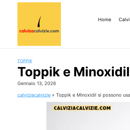
Skip
to
content
Home
Calvi
TOPPIK
Toppik e Minoxidi
Gennaio 13, 2026
calviziacalvizie
»
Toppik e Minoxidil si possono us