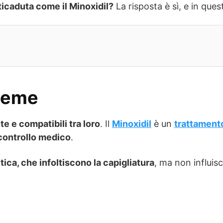
icaduta come il Minoxidil?
La risposta è sì, e in ques
sieme
e e compatibili tra loro
. Il
Minoxidil
è un
trattament
 controllo medico
.
ica, che infoltiscono la capigliatura
, ma non influisc