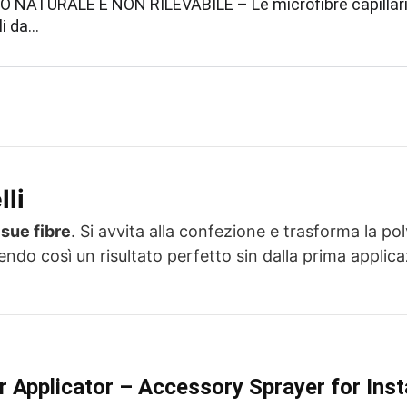
 NATURALE E NON RILEVABILE – Le microfibre capillari 
li da…
lli
 sue fibre
. Si avvita alla confezione e trasforma la p
ndo così un risultato perfetto sin dalla prima applic
er Applicator – Accessory Sprayer for Ins