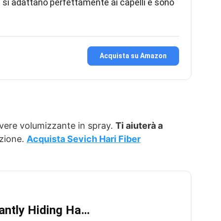
si adattano perfettamente ai capelli e sono
Acquista su Amazon
olvere volumizzante in spray.
Ti aiuterà a
azione.
Acquista Sevich Hari Fiber
tantly Hiding Ha…