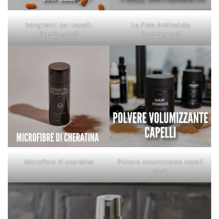
Integratori per capelli.
Le Fiale Anticaduta
Funzionano?
Funzionano?
Microfibre di cheratina
Polvere volumizzante capelli
cos’è