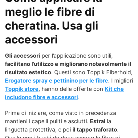
meglio le fibre di
cheratina. Usa gli
accessori
Gli accessori
per l’applicazione sono utili,
facilitano l’utilizzo e migliorano notevolmente il
risultato estetico
. Questi sono Toppik Fiberhold,
Erogatore spray e pettinino per le fibre
. I migliori
Toppik store
, hanno delle offerte con
Kit che
includono fibre e accessori
.
Prima di iniziare, come visto in precedenza
mantieni i capelli puliti e asciutti.
Estrai
la
linguetta protettiva, e poi
il tappo traforato
.
Quello con i buchi da dove escono le fibre di