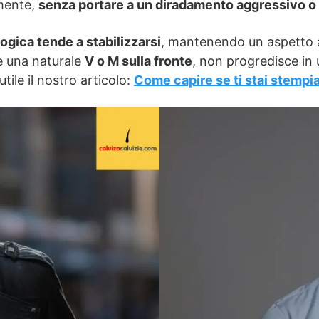
mente,
senza portare a un diradamento aggressivo o
logica tende a stabilizzarsi
, mantenendo un aspetto ar
e una naturale
V o M sulla fronte
, non progredisce in 
tile il nostro articolo:
Come capire se ti stai stempi