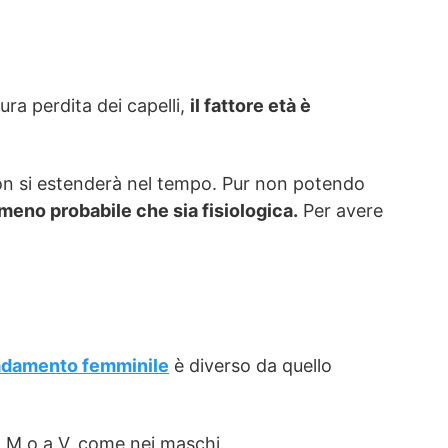
ra perdita dei capelli,
il fattore età è
on si estenderà nel tempo. Pur non potendo
è meno probabile che sia fisiologica.
Per avere
adamento femminile
è diverso da quello
a M o a V, come nei maschi.