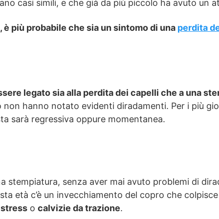
ano casi simili, e che già da più piccolo ha avuto un at
, è più probabile che sia un sintomo di una
perdita de
sere legato sia alla perdita dei capelli che a una st
to non hanno notato evidenti diradamenti. Per i più g
esta sarà regressiva oppure momentanea.
na stempiatura, senza aver mai avuto problemi di dir
esta età c’è un invecchiamento del copro che colpisce 
o
stress
o
calvizie da trazione
.