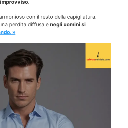
 improvviso
.
monioso con il resto della capigliatura.
una perdita diffusa e
negli uomini si
ando. »