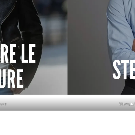
ture
Stempia