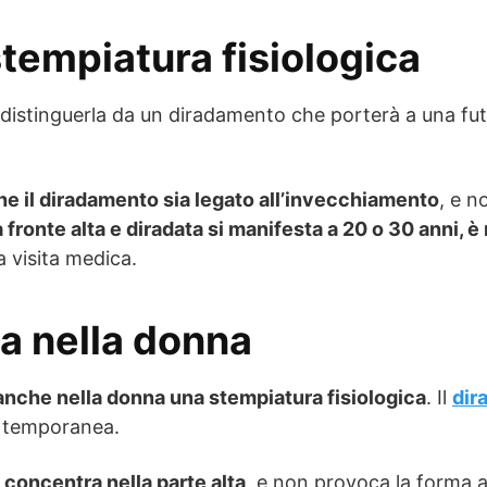
tempiatura fisiologica
 distinguerla da un diradamento che porterà a una futu
 che il diradamento sia legato all’invecchiamento
, e n
a fronte alta e diradata si manifesta a 20 o 30 anni, 
a visita medica.
ca nella donna
anche nella donna una stempiatura fisiologica
. Il
dir
he temporanea.
 concentra nella parte alta
, e non provoca la forma 